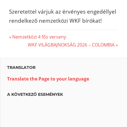
Szeretettel várjuk az érvényes engedéllyel
rendelkező nemzetközi WKF bírókat!
Beitragsnavigation
Vorheriger
Nemzetközi 4 fős verseny
Beitrag:
Nächster
WKF VILÁGBAJNOKSÁG 2026 – COLOMBIA
Beitrag:
TRANSLATOR
Translate the Page to your language
A KÖVETKEZŐ ESEMÉNYEK