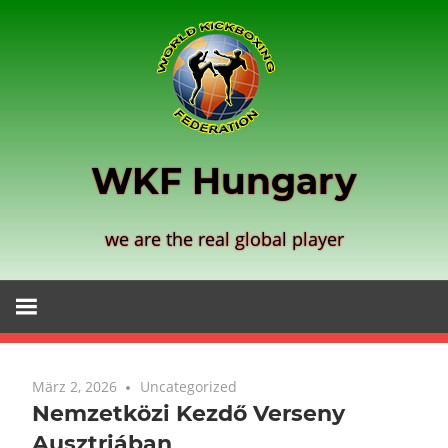
Zum
Inhalt
springen
WKF Hungary
we are the real global player
März 2, 2026
Uncategorized
Nemzetközi Kezdő Verseny
Ausztriában