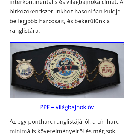
interkontinentális és világbajnoka címet.
A
birkózórendszerünkhöz hasonlóan küldje
be legjobb harcosait, és bekerülünk a
ranglistára.
PPF – világbajnok öv
Az egy pontharc ranglistájáról, a címharc
minimális követelményeiről és még sok