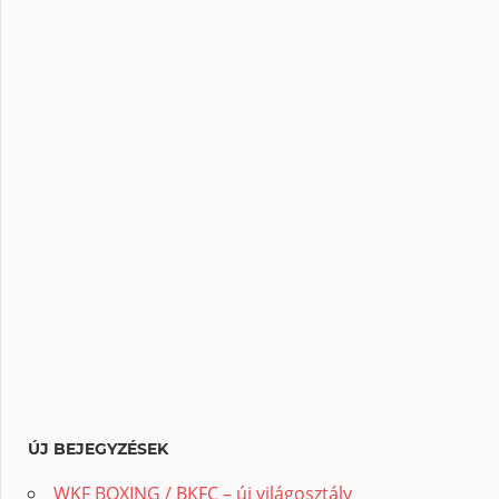
ÚJ BEJEGYZÉSEK
WKF BOXING / BKFC – új világosztály