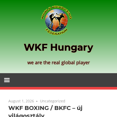
Zum
Inhalt
springen
WKF Hungary
we are the real global player
August 1, 2026
Uncategorized
WKF BOXING / BKFC – új
világosztály