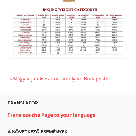
Beitragsnavigation
Vorheriger
Magyar játékvezetői tanfolyam Budapeste
Beitrag:
TRANSLATOR
Translate the Page to your language
A KÖVETKEZŐ ESEMÉNYEK