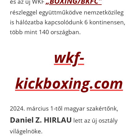
„BOXING/BKFC”
és az új WKF
részleggel együttműködve nemzetközileg
is hálózatba kapcsolódunk 6 kontinensen,
több mint 140 országban.
wkf-
kickboxing.com
2024. március 1-től magyar szakértőnk,
Daniel Z. HIRLAU
lett az új osztály
világelnöke.