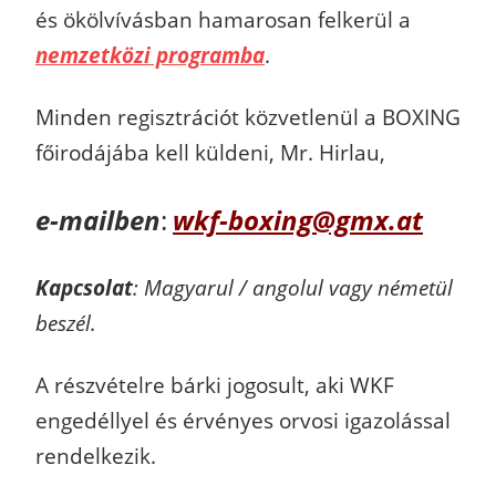
és ökölvívásban hamarosan felkerül a
nemzetközi programba
.
Minden regisztrációt közvetlenül a BOXING
főirodájába kell küldeni, Mr. Hirlau,
e-mailben
:
wkf-boxing@gmx.at
Kapcsolat
: Magyarul / angolul vagy németül
beszél.
A részvételre bárki jogosult, aki WKF
engedéllyel és érvényes orvosi igazolással
rendelkezik.