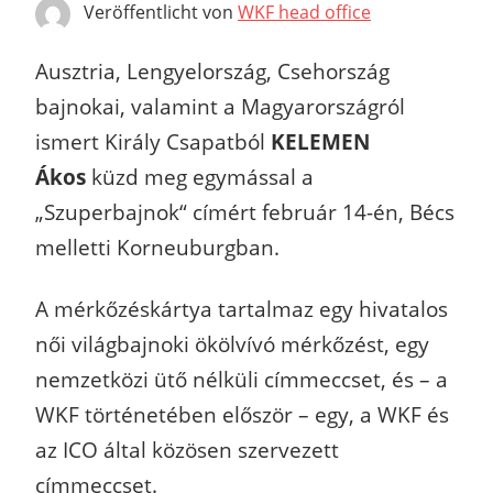
Veröffentlicht von
WKF head office
Ausztria, Lengyelország, Csehország
bajnokai, valamint a Magyarországról
ismert Király Csapatból
KELEMEN
Ákos
küzd meg egymással a
„Szuperbajnok“ címért február 14-én, Bécs
melletti Korneuburgban.
A mérkőzéskártya tartalmaz egy hivatalos
női világbajnoki ökölvívó mérkőzést, egy
nemzetközi ütő nélküli címmeccset, és – a
WKF történetében először – egy, a WKF és
az ICO által közösen szervezett
címmeccset.