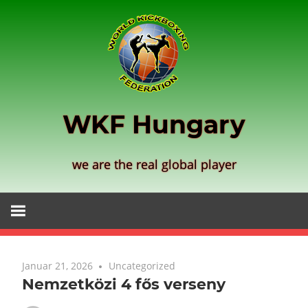
Zum
Inhalt
springen
WKF Hungary
we are the real global player
Januar 21, 2026
Uncategorized
Nemzetközi 4 fős verseny