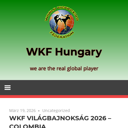
Zum
Inhalt
springen
WKF Hungary
we are the real global player
März 19, 2026
Uncategorized
WKF VILÁGBAJNOKSÁG 2026 –
COLOMBIA