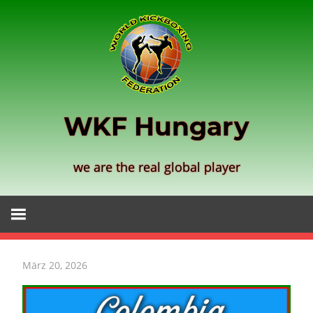
Zum
Inhalt
springen
WKF Hungary
we are the real global player
März 20, 2026