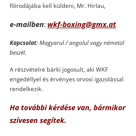
főirodájába kell küldeni, Mr. Hirlau,
e-mailben
:
wkf-boxing@gmx.at
Kapcsolat
: Magyarul / angolul vagy németül
beszél.
A részvételre bárki jogosult, aki WKF
engedéllyel és érvényes orvosi igazolással
rendelkezik.
Ha további kérdése van, bármikor
szívesen segítek.