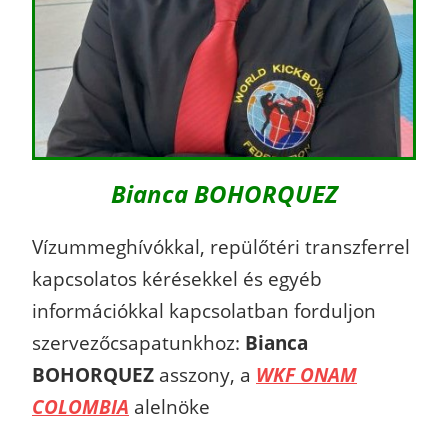
Bianca BOHORQUEZ
Vízummeghívókkal, repülőtéri transzferrel
kapcsolatos kérésekkel és egyéb
információkkal kapcsolatban forduljon
szervezőcsapatunkhoz:
Bianca
BOHORQUEZ
asszony, a
WKF ONAM
COLOMBIA
alelnöke