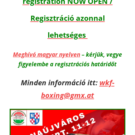
registration NOW OPEN /
Regisztráció azonnal
lehetséges
Meghívó magyar nyelven
– kérjük, vegye
figyelembe a regisztrációs határidőt
Minden információ itt:
wkf-
boxing@gmx.at