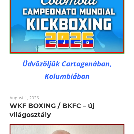
Üdvözöljük Cartagenában,
Kolumbiában
August 1, 2026
WKF BOXING / BKFC – új
világosztály