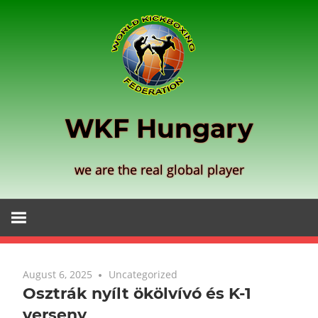
Zum
Inhalt
springen
WKF Hungary
we are the real global player
August 6, 2025
Uncategorized
Osztrák nyílt ökölvívó és K-1
verseny