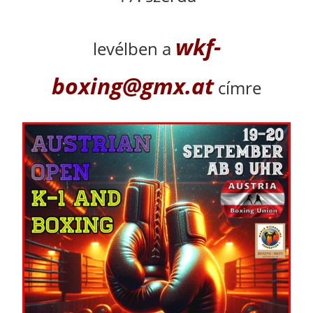
wkf-
levélben a
boxing@gmx.at
címre