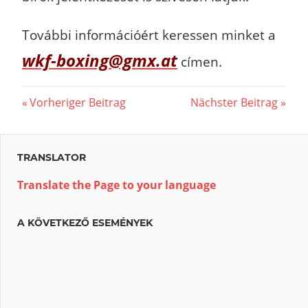
További információért keressen minket a
wkf-boxing@gmx.at
címen.
Beitragsnavigation
Vorheriger
Nächster
Vorheriger Beitrag
Nächster Beitrag
Beitrag:
Beitrag:
TRANSLATOR
Translate the Page to your language
A KÖVETKEZŐ ESEMÉNYEK